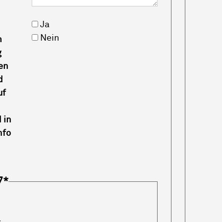
Ja
Nein
m
g
en
d
uf
 in
nfo
7
*