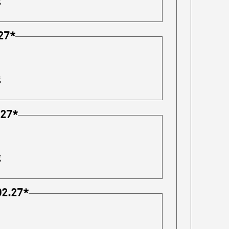
g
27
*
g
.27
*
g
02.27
*