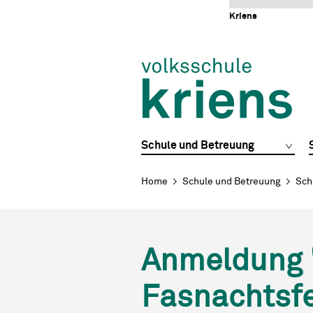
Schnellnavigation
Navigieren in Kriens
Home
Navigation
Inhalt
Portal
Kriens
Hauptnavigation
Schule und Betreuung
Breadcrumb
Home
Schule und Betreuung
Sch
Anmeldung 
Fasnachtsfe