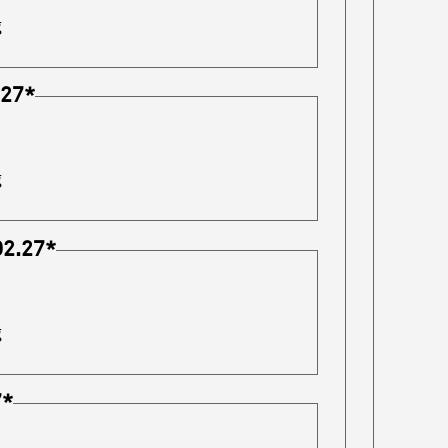
g
.27
*
g
02.27
*
g
7
*