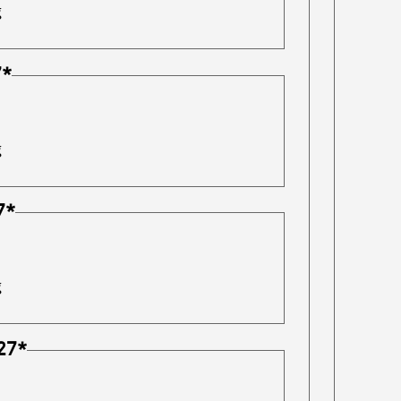
g
7
*
g
7
*
g
27
*