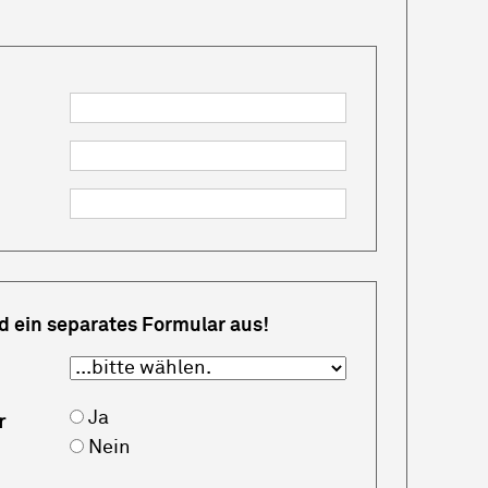
nd ein separates Formular aus!
Ja
r
Nein