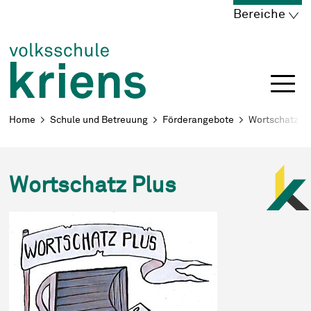
Schnellnavigation
Navigieren in Kriens
Home
Navigation
Inhalt
Portal
Bereiche
Breadcrumb
Home
Schule und Betreuung
Förderangebote
Wortschatz Pl
Wortschatz Plus