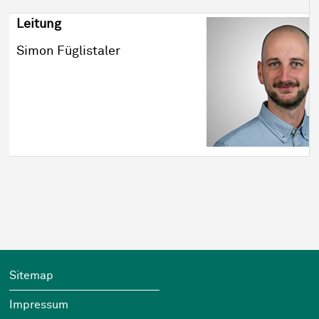
Leitung
Simon Füglistaler
Footer
Wichtige Links
Sitemap
Impressum