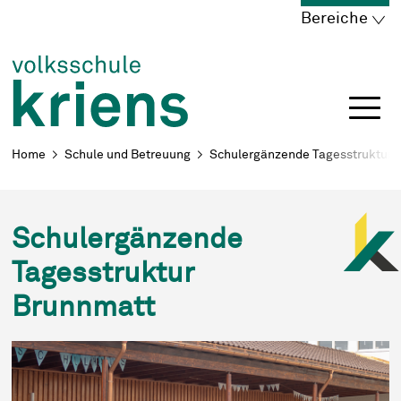
Schnellnavigation
Navigieren in Kriens
Home
Navigation
Inhalt
Portal
Bereiche
Breadcrumb
Home
Schule und Betreuung
Schulergänzende Tagesstruktur
Schulergänzende
Tagesstruktur
Brunnmatt