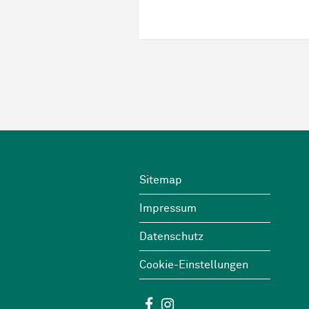
Footer
Wichtige Links
Sitemap
Impressum
Datenschutz
Cookie-Einstellungen
Social Media
Facebook
Instagram